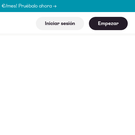
15 €/mes! Pruébalo ahora →
Iniciar sesión
Empezar