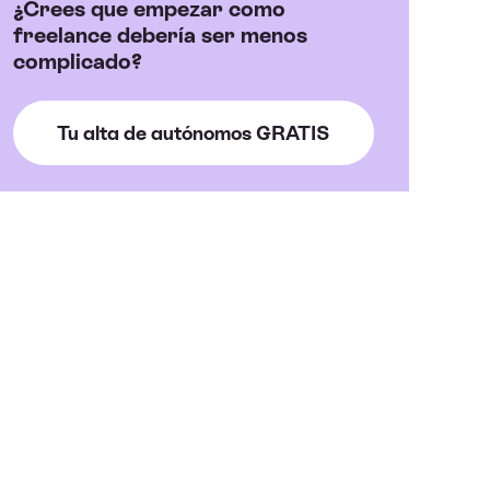
¿Crees que empezar como
freelance debería ser menos
complicado?
Tu alta de autónomos GRATIS