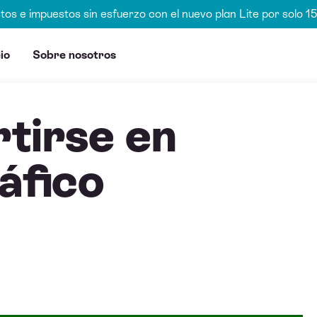
stos e impuestos sin esfuerzo con el nuevo plan Lite por solo 
io
Sobre nosotros
tirse en
áfico