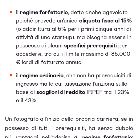
il
regime forfettario
, detto anche agevolato
poiché prevede un’unica
aliquota fissa al 15%
(o addirittura al 5% per i primi cinque anni di
attività di una start-up), ma bisogna essere in
possesso di alcuni
specifici prerequisiti
per
accedervi, tra cui il limite massimo di 85.000
€ lordi di fatturato annuo
il
regime ordinario
, che non ha prerequisiti di
ingresso ma la cui tassazione funziona sulla
base di
scaglioni di reddito
IRPEF tra il 23%
e il 43%
Un fotografo all’inizio della propria carriera, se in
possesso di tutti i prerequisiti, ha senza dubbio
più vantaggi nell’aderire al
regime forfettario
: